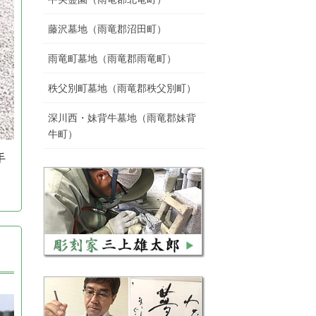
藤沢墓地（雨竜郡沼田町）
雨竜町墓地（雨竜郡雨竜町）
秩父別町墓地（雨竜郡秩父別町）
深川西・妹背牛墓地（雨竜郡妹背
牛町）
手