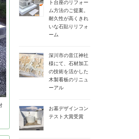
ト台座のリフォー
ム方法のご提案。
耐久性が高くきれ
いな石貼りリフォ
ーム
深川市の音江神社
様にて、石材加工
の技術を活かした
木製看板のリニュ
ーアル
対
お墓デザインコン
テスト大賞受賞