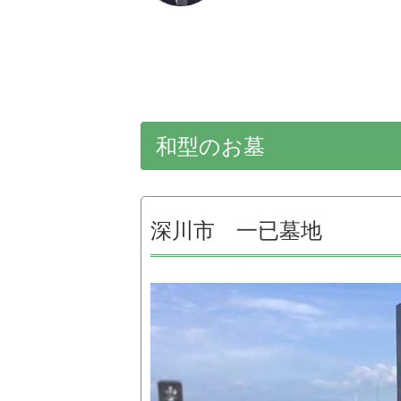
和型のお墓
深川市 一已墓地