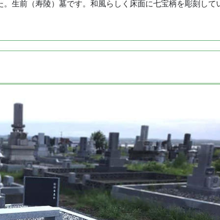
た。生前（寿陵）墓です。和風らしく床面に七宝柄を彫刻して