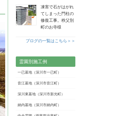
凍害で石がはがれ
てしまった門柱の
修復工事。秩父別
町のお寺様
ブログの一覧はこちら＞＞
霊園別施工例
一已墓地（深川市一已町）
音江墓地（深川市音江町）
深川東墓地（深川市新光町）
納内墓地（深川市納内町）
中央霊園（雨竜郡北竜町）