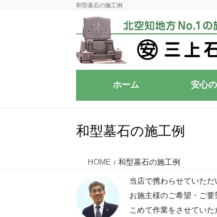
コ
ナ
和型墓石の施工例
ン
ビ
テ
ゲ
ン
ー
ツ
シ
に
ョ
移
ン
ホーム
安心の
動
に
移
動
和型墓石の施工例
HOME
和型墓石の施工例
当店で携わらせていただ
お施主様のご希望・ご要
こめて作業をさせていた