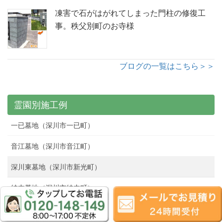
凍害で石がはがれてしまった門柱の修復工
事。秩父別町のお寺様
ブログの一覧はこちら＞＞
霊園別施工例
一已墓地（深川市一已町）
音江墓地（深川市音江町）
深川東墓地（深川市新光町）
納内墓地（深川市納内町）
中央霊園（雨竜郡北竜町）