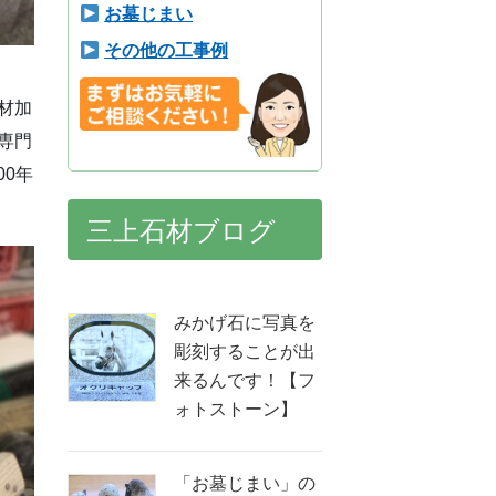
お墓じまい
その他の工事例
材加
専門
00年
三上石材ブログ
みかげ石に写真を
彫刻することが出
来るんです！【フ
ォトストーン】
「お墓じまい」の