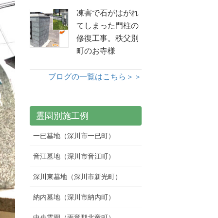
凍害で石がはがれ
てしまった門柱の
修復工事。秩父別
町のお寺様
ブログの一覧はこちら＞＞
霊園別施工例
一已墓地（深川市一已町）
音江墓地（深川市音江町）
深川東墓地（深川市新光町）
納内墓地（深川市納内町）
中央霊園（雨竜郡北竜町）