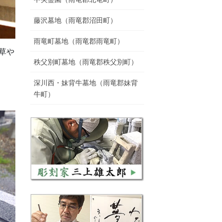
藤沢墓地（雨竜郡沼田町）
雨竜町墓地（雨竜郡雨竜町）
草や
秩父別町墓地（雨竜郡秩父別町）
深川西・妹背牛墓地（雨竜郡妹背
牛町）