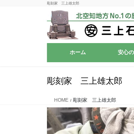
コ
ナ
彫刻家 三上雄太郎
ン
ビ
テ
ゲ
ン
ー
ツ
シ
に
ョ
移
ン
ホーム
安心の
動
に
移
動
彫刻家 三上雄太郎
HOME
彫刻家 三上雄太郎