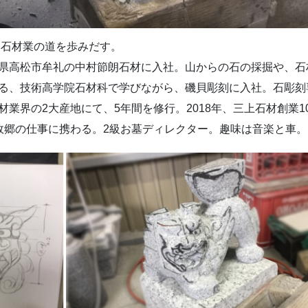
、石材業の道を歩みだす。
県高松市牟礼の中村節朗石材に入社。山からの石の採掘や、石
る、技術高学院石材科で学びながら、磯貝彫刻に入社。石彫刻
業界の2大産地にて、5年間を修行。2018年、三上石材創業1
故郷の仕事に携わる。2級お墓ディレクター。趣味は音楽と車。